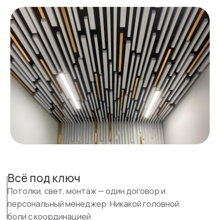
Всё под ключ
Потолки, свет, монтаж — один договор и
персональный менеджер. Никакой головной
боли с координацией
Гарантия 2+ года
Спите спокойно. Наш мастер бесплатно
исправит любую проблему. Вы в надежных
руках
Расчёт стоимости
Ответьте на 2 вопроса
и
получите