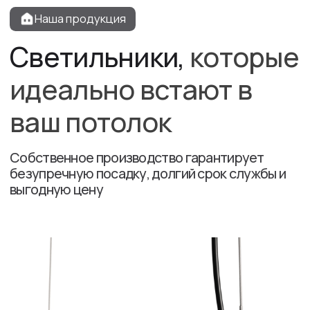
Волков Максим
Менеджер
Этапы
6 шагов
к идеальному
потолку
Заявка или звонок
Вы оставляете заявку, мы уточняем
детали